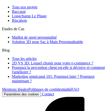
Tous nos projets
Baccarat
Longchamp Le Pliage
Biscabois
Etudes de Cas
Maillot de sport personnalisé
Solution 3D pour Sac à Main Personnalisable
Blog
Tous les articles
2D VS 3D: Lequel choisir pour votre e-commerce ?
Pourquoi la perception client est-elle si décisive et comment
l'améliorer ?
Marketing omnicanal 101: Pourquoi faire ? Pourquoi
maintenant ?
Mentions légales
Politiques de confidentialité
FAQ
Contact
Paramètres des cookies