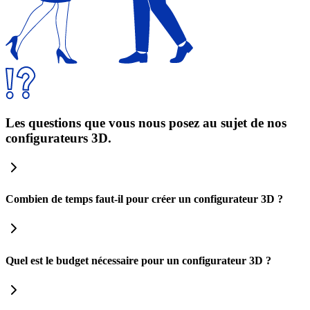
Les questions que vous nous posez au sujet de nos
configurateurs 3D.
Combien de temps faut-il pour créer un configurateur 3D ?
Divers facteurs peuvent influencer le temps de
développement d’un configurateur 3D :
Quel est le budget nécessaire pour un configurateur 3D ?
Données 3D existantes
Nous réalisons une étude complète de votre projet,
Nombre de produits
gratuitement et sans engagement. Le coût d’un projet