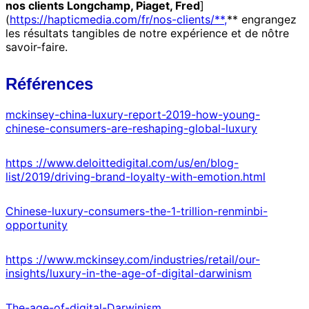
nos clients Longchamp, Piaget, Fred
]
(
https://hapticmedia.com/fr/nos-clients/**,
** engrangez
les résultats tangibles de notre expérience et de nôtre
savoir-faire.
Références
mckinsey-china-luxury-report-2019-how-young-
chinese-consumers-are-reshaping-global-luxury
https ://www.deloittedigital.com/us/en/blog-
list/2019/driving-brand-loyalty-with-emotion.html
Chinese-luxury-consumers-the-1-trillion-renminbi-
opportunity
https ://www.mckinsey.com/industries/retail/our-
insights/luxury-in-the-age-of-digital-darwinism
The-age-of-digital-Darwinism